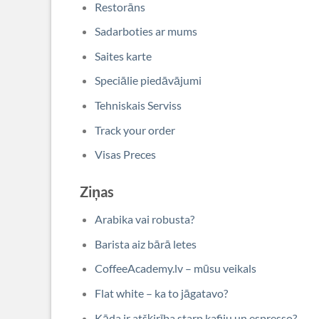
Restorāns
Sadarboties ar mums
Saites karte
Speciālie piedāvājumi
Tehniskais Serviss
Track your order
Visas Preces
Ziņas
Arabika vai robusta?
Barista aiz bārā letes
CoffeeAcademy.lv – mūsu veikals
Flat white – ka to jāgatavo?
Kāda ir atšķirība starp kafiju un espresso?