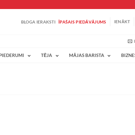
IENĀKT
BLOGA IERAKSTI
ĪPAŠAIS PIEDĀVĀJUMS
PIEDERUMI
TĒJA
MĀJAS BARISTA
BIZN