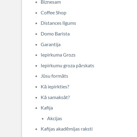
Biznesam
Coffee Shop
Distances līgums
Domo Barista
Garantija
Iepirkuma Grozs
Iepirkumu groza pārskats
Jūsu formāts
Kā iepirkties?
Kā samaksāt?
Kafija
Akcijas
Kafijas akadēmijas raksti