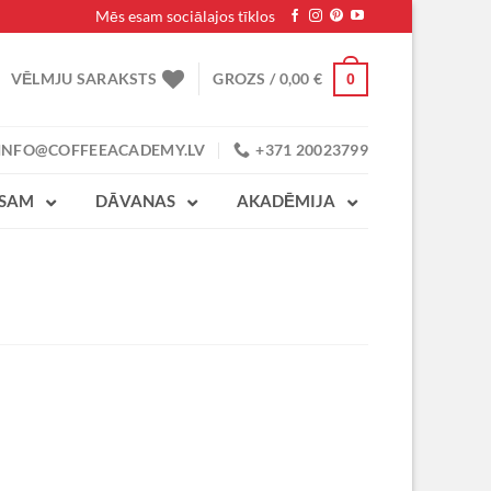
Mēs esam sociālajos tīklos
VĒLMJU SARAKSTS
GROZS /
0,00
€
0
INFO@COFFEEACADEMY.LV
+371 20023799
ESAM
DĀVANAS
AKADĒMIJA