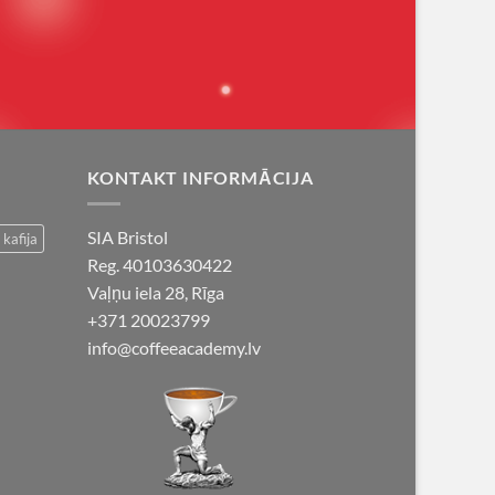
KONTAKT INFORMĀCIJA
SIA Bristol
 kafija
Reg. 40103630422
Vaļņu iela 28, Rīga
+371 20023799
info@coffeeacademy.lv