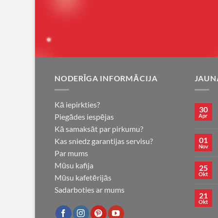
NODERĪGA INFORMĀCIJA
JAUN
Kā iepirkties?
30
Piegādes iespējas
Apr
Kā samaksāt par pirkumu?
01
Kas sniedz garantijas servisu?
Nov
Par mums
Mūsu kafija
25
Okt
Mūsu kafetērijās
Sadarboties ar mums
21
Okt