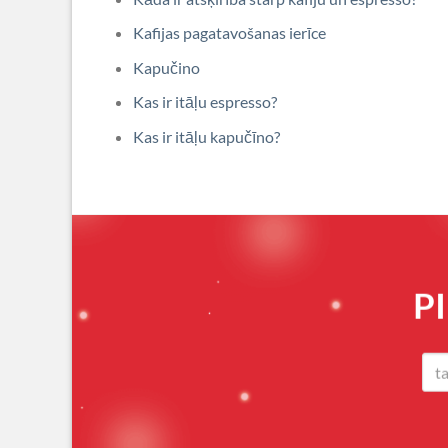
Kafijas pagatavošanas ierīce
Kapučino
Kas ir itāļu espresso?
Kas ir itāļu kapučīno?
P