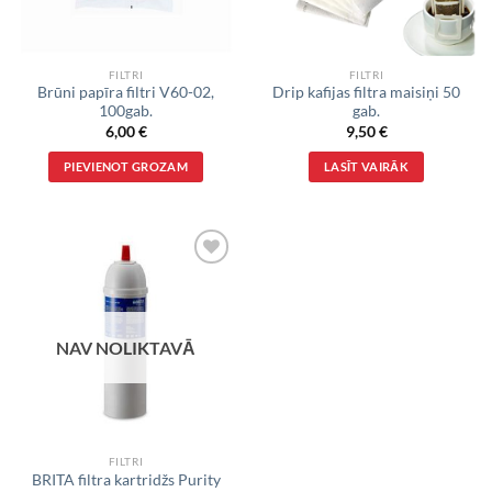
FILTRI
FILTRI
Brūni papīra filtri V60-02,
Drip kafijas filtra maisiņi 50
100gab.
gab.
6,00
€
9,50
€
PIEVIENOT GROZAM
LASĪT VAIRĀK
VĒLMJU
SARAKSTS
NAV NOLIKTAVĀ
FILTRI
BRITA filtra kartridžs Purity