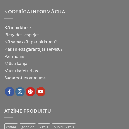
NODERĪGA INFORMĀCIJA
Kā iepirkties?
Piegādes iespējas
Kā samaksāt par pirkumu?
Kas sniedz garantijas servisu?
Par mums
Mūsu kafija
Mūsu kafetērijās
Sadarboties ar mums
ATZĪME PRODUKTU
coffee
goppion
kafija
pupiņu kafija