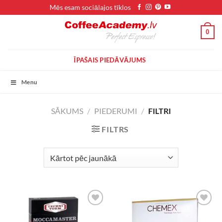
Skip
Mēs esam sociālajos tīklos
to
content
0
ĪPAŠAIS PIEDĀVĀJUMS
Menu
SĀKUMS
/
PIEDERUMI
/
FILTRI
FILTRS