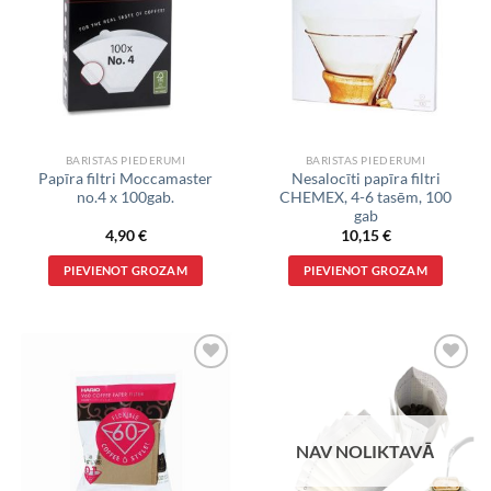
VĒLMJU
VĒLMJU
SARAKSTS
SARAKSTS
BARISTAS PIEDERUMI
BARISTAS PIEDERUMI
Papīra filtri Moccamaster
Nesalocīti papīra filtri
no.4 x 100gab.
CHEMEX, 4-6 tasēm, 100
gab
4,90
€
10,15
€
PIEVIENOT GROZAM
PIEVIENOT GROZAM
VĒLMJU
VĒLMJU
SARAKSTS
SARAKSTS
NAV NOLIKTAVĀ