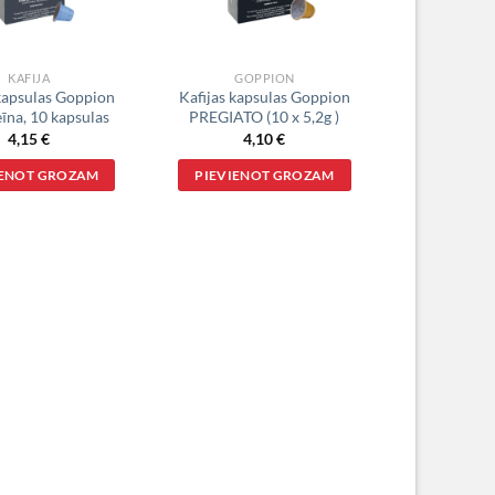
KAFIJA
GOPPION
 kapsulas Goppion
Kafijas kapsulas Goppion
īna, 10 kapsulas
PREGIATO (10 x 5,2g )
4,15
€
4,10
€
IENOT GROZAM
PIEVIENOT GROZAM