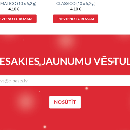
ATICO (10 x 5,2 g)
CLASSICO (10 x 5,2g.)
4,10
€
4,10
€
IEVIENOT GROZAM
PIEVIENOT GROZAM
IESAKIES JAUNUMU VĒSTUL