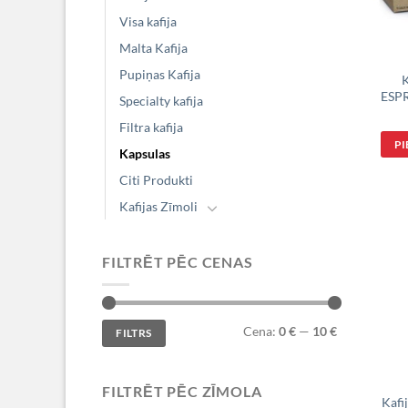
Visa kafija
Malta Kafija
Pupiņas Kafija
K
ESPR
Specialty kafija
Filtra kafija
P
Kapsulas
Citi Produkti
Kafijas Zīmoli
FILTRĒT PĒC CENAS
Min.
Maks.
Cena:
0 €
—
10 €
FILTRS
cena
cena
FILTRĒT PĒC ZĪMOLA
Kafi