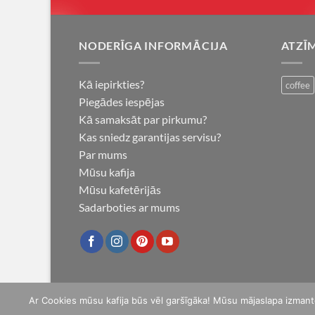
NODERĪGA INFORMĀCIJA
ATZĪ
Kā iepirkties?
coffee
Piegādes iespējas
Kā samaksāt par pirkumu?
Kas sniedz garantijas servisu?
Par mums
Mūsu kafija
Mūsu kafetērijās
Sadarboties ar mums
Ar Cookies mūsu kafija būs vēl garšīgāka! Mūsu mājaslapa izmant