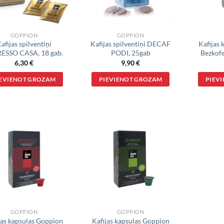
GOPPION
GOPPION
afijas spilventiņi
Kafijas spilventiņi DECAF
Kafijas
ESSO CASA, 18 gab.
PODI, 25gab
Bezkofe
6,30
€
9,90
€
IEVIENOT GROZAM
PIEVIENOT GROZAM
PIEV
VĒLMJU
VĒLMJU
SARAKSTS
SARAKSTS
GOPPION
GOPPION
jas kapsulas Goppion
Kafijas kapsulas Goppion