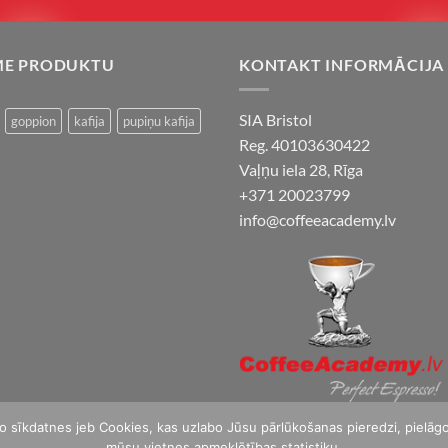
ME PRODUKTU
KONTAKT INFORMĀCIJA
SIA Bristol
goppion
kafija
pupiņu kafija
Reg. 40103630422
Vaļņu iela 28, Rīga
+371 20023799
info@coffeeacademy.lv
o sīkdatnes jeb Cookies, kas uzlabo Jūsu pārlūkošanas pieredzi, pielāg
mūsu vietnes apmeklētības statistiku.