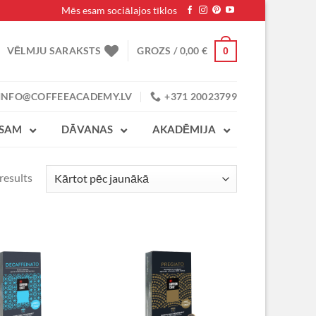
Mēs esam sociālajos tīklos
VĒLMJU SARAKSTS
GROZS /
0,00
€
0
INFO@COFFEEACADEMY.LV
+371 20023799
ESAM
DĀVANAS
AKADĒMIJA
results
VĒLMJU
VĒLMJU
SARAKSTS
SARAKSTS