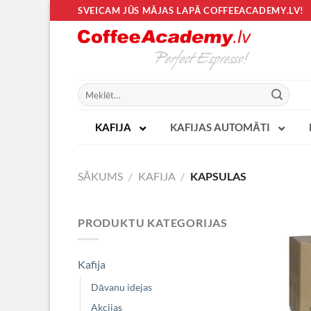
Skip
SVEICAM JŪS MĀJAS LAPĀ COFFEEACADEMY.LV!
to
content
Meklēt:
KAFIJA
KAFIJAS AUTOMĀTI
SĀKUMS
/
KAFIJA
/
KAPSULAS
PRODUKTU KATEGORIJAS
Kafija
Dāvanu idejas
Akcijas