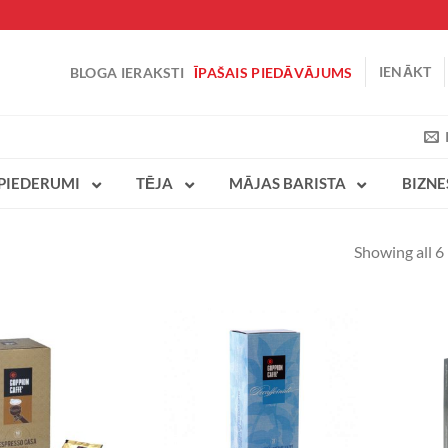
IENĀKT
BLOGA IERAKSTI
ĪPAŠAIS PIEDĀVĀJUMS
PIEDERUMI
TĒJA
MĀJAS BARISTA
BIZN
Showing all 6 
VĒLMJU
VĒLMJU
SARAKSTS
SARAKSTS