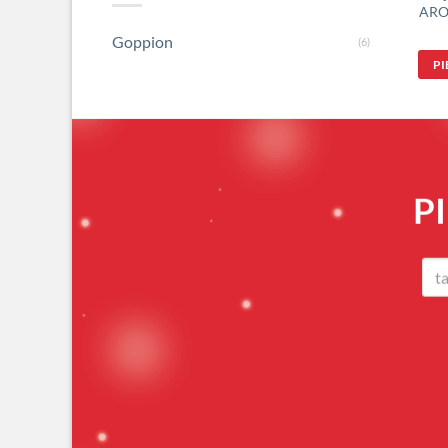
AROM
Goppion
(6)
P
P