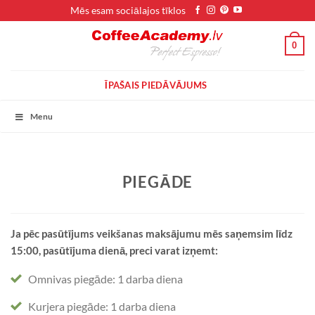
Skip
Mēs esam sociālajos tīklos
to
content
0
ĪPAŠAIS PIEDĀVĀJUMS
Menu
PIEGĀDE
Ja pēc pasūtījums veikšanas maksājumu mēs saņemsim līdz
15:00, pasūtījuma dienā, preci varat izņemt:
Omnivas piegāde: 1 darba diena
Kurjera piegāde: 1 darba diena