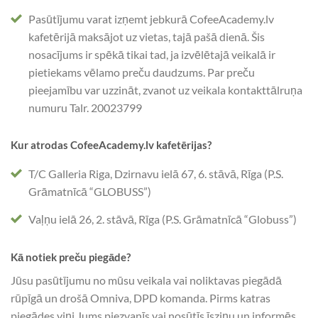
Pasūtījumu varat izņemt jebkurā CofeeAcademy.lv
kafetērijā maksājot uz vietas, tajā pašā dienā. Šis
nosacījums ir spēkā tikai tad, ja izvēlētajā veikalā ir
pietiekams vēlamo preču daudzums. Par preču
pieejamību var uzzināt, zvanot uz veikala kontakttālruņa
numuru Talr. 20023799
Kur atrodas CofeeAcademy.lv kafetērijas?
T/C Galleria Riga, Dzirnavu ielā 67, 6. stāvā, Rīga (P.S.
Grāmatnīcā “GLOBUSS”)
Vaļņu ielā 26, 2. stāvā, Rīga (P.S. Grāmatnīcā “Globuss”)
Kā notiek preču piegāde?
Jūsu pasūtījumu no mūsu veikala vai noliktavas piegādā
rūpīgā un drošā Omniva, DPD komanda. Pirms katras
piegādes viņi Jums piezvanīs vai nosūtīs īsziņu un informēs,