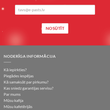
NODERĪGA INFORMĀCIJA
Kā iepirkties?
Piegādes iespējas
Kā samaksāt par pirkumu?
Kas sniedz garantijas servisu?
Par mums
Mūsu kafija
Mūsu kafetērijās