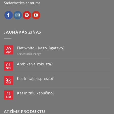
Sadarboties ar mums
JAUNĀKĀS ZIŅAS
Flat white – ka to jāgatavo?
30
Apr
Flat
Komentāri ir izslēgti
white
–
Arabika vai robusta?
01
ka
Nov
to
jāgatavo?
Kas ir itāļu espresso?
25
Okt
Kas ir itāļu kapučīno?
21
Okt
ATZĪME PRODUKTU