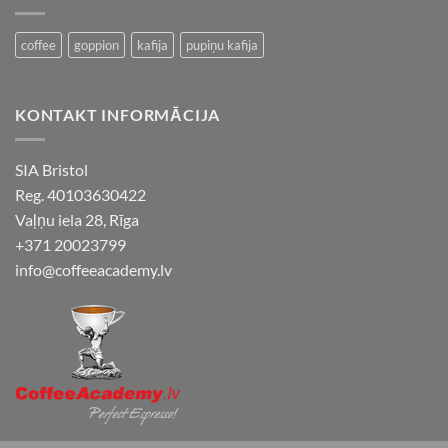
coffee
goppion
kafija
pupiņu kafija
KONTAKT INFORMĀCIJA
SIA Bristol
Reg. 40103630422
Vaļņu iela 28, Rīga
+371 20023799
info@coffeeacademy.lv