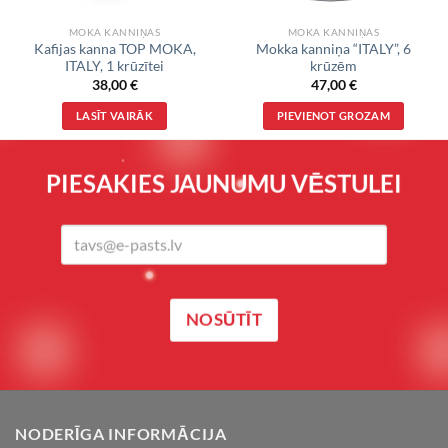
MOKA KANNIŅAS
MOKA KANNIŅAS
Kafijas kanna TOP MOKA,
Mokka kanniņa “ITALY”, 6
ITALY, 1 krūzītei
krūzēm
38,00
€
47,00
€
LASĪT VAIRĀK
PIEVIENOT GROZAM
PIESAKIES JAUNUMU VĒSTULEI
NODERĪGA INFORMĀCIJA