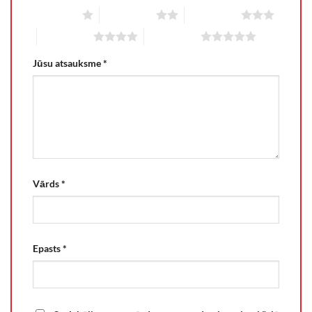
1 of 5 stars
2 of 5 stars
3 of 5 stars
4 of 5 stars
5 of 5 stars
Jūsu atsauksme
*
Vārds
*
Epasts
*