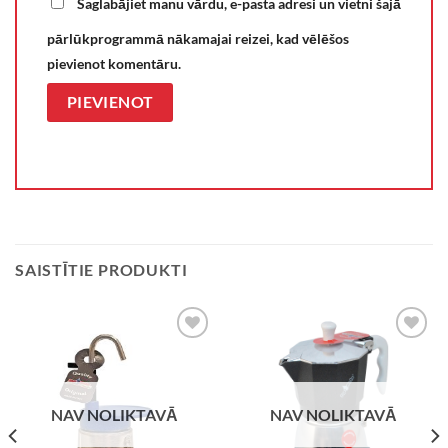
Saglabājiet manu vārdu, e-pasta adresi un vietni šajā
pārlūkprogrammā nākamajai reizei, kad vēlēšos
pievienot komentāru.
SAISTĪTIE PRODUKTI
VĒLMJU
VĒLMJU
SARAKSTS
SARAKSTS
NAV NOLIKTAVĀ
NAV NOLIKTAVĀ