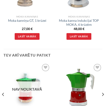
MOKA KANNIŅAS
MOKA KANNIŅAS
Moka kanna indukcijai TOP
Moka kanniņa GT, 1 krūzei
MOKA, 6 krūzēm
27,00
€
48,00
€
LASĪT VAIRĀK
LASĪT VAIRĀK
TEV ARĪ VARĒTU PATIKT
VĒLMJU
VĒLMJU
SARAKSTS
SARAKSTS
NAV NOLIKTAVĀ