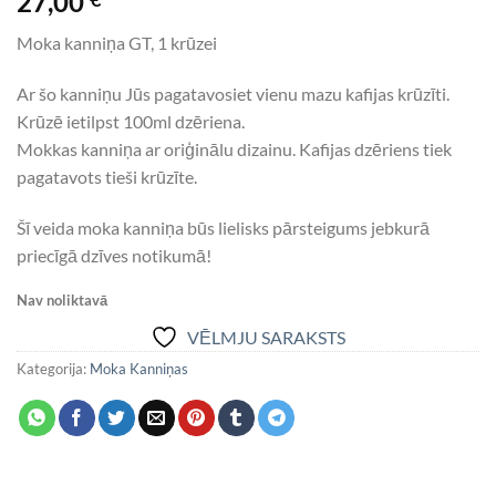
27,00
Moka kanniņa GT, 1 krūzei
Ar šo kanniņu Jūs pagatavosiet vienu mazu kafijas krūzīti.
Krūzē ietilpst 100ml dzēriena.
Mokkas kanniņa ar oriģinālu dizainu. Kafijas dzēriens tiek
pagatavots tieši krūzīte.
Šī veida moka kanniņa būs lielisks pārsteigums jebkurā
priecīgā dzīves notikumā!
Nav noliktavā
VĒLMJU SARAKSTS
Kategorija:
Moka Kanniņas