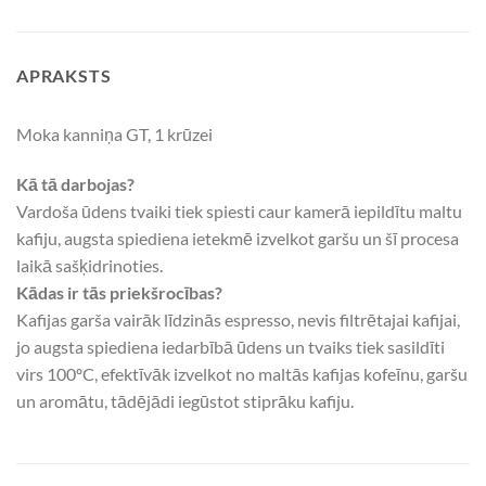
APRAKSTS
Moka kanniņa GT, 1 krūzei
Kā tā darbojas?
Vardoša ūdens tvaiki tiek spiesti caur kamerā iepildītu maltu
kafiju, augsta spiediena ietekmē izvelkot garšu un šī procesa
laikā sašķidrinoties.
Kādas ir tās priekšrocības?
Kafijas garša vairāk līdzinās espresso, nevis filtrētajai kafijai,
jo augsta spiediena iedarbībā ūdens un tvaiks tiek sasildīti
virs 100ºC, efektīvāk izvelkot no maltās kafijas kofeīnu, garšu
un aromātu, tādējādi iegūstot stiprāku kafiju.