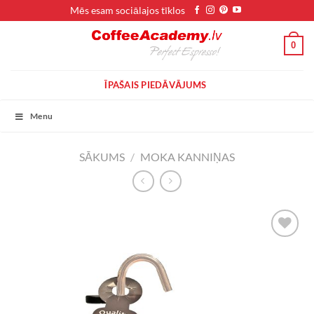
Skip
Mēs esam sociālajos tīklos
to
content
0
ĪPAŠAIS PIEDĀVĀJUMS
Menu
SĀKUMS
/
MOKA KANNIŅAS
VĒLMJU
SARAKSTS