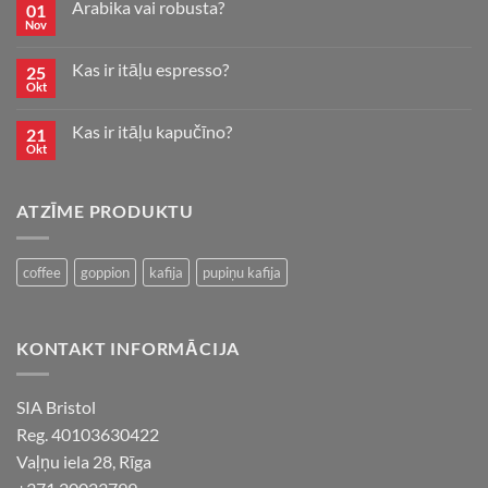
–
Arabika vai robusta?
01
ka
Nov
to
jāgatavo?
Kas ir itāļu espresso?
25
Okt
Kas ir itāļu kapučīno?
21
Okt
ATZĪME PRODUKTU
coffee
goppion
kafija
pupiņu kafija
KONTAKT INFORMĀCIJA
SIA Bristol
Reg. 40103630422
Vaļņu iela 28, Rīga