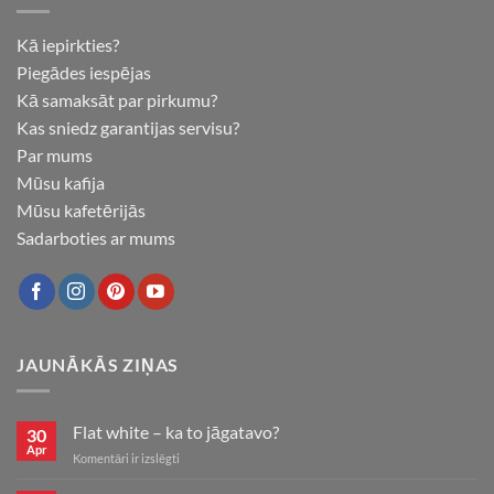
Kā iepirkties?
Piegādes iespējas
Kā samaksāt par pirkumu?
Kas sniedz garantijas servisu?
Par mums
Mūsu kafija
Mūsu kafetērijās
Sadarboties ar mums
JAUNĀKĀS ZIŅAS
Flat white – ka to jāgatavo?
30
Apr
Flat
Komentāri ir izslēgti
white