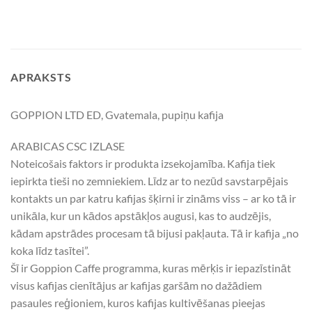
APRAKSTS
GOPPION LTD ED, Gvatemala, pupiņu kafija
ARABICAS CSC IZLASE
Noteicošais faktors ir produkta izsekojamība. Kafija tiek
iepirkta tieši no zemniekiem. Līdz ar to nezūd savstarpējais
kontakts un par katru kafijas šķirni ir zināms viss – ar ko tā ir
unikāla, kur un kādos apstākļos augusi, kas to audzējis,
kādam apstrādes procesam tā bijusi pakļauta. Tā ir kafija „no
koka līdz tasītei”.
Šī ir Goppion Caffe programma, kuras mērķis ir iepazīstināt
visus kafijas cienītājus ar kafijas garšām no dažādiem
pasaules reģioniem, kuros kafijas kultivēšanas pieejas