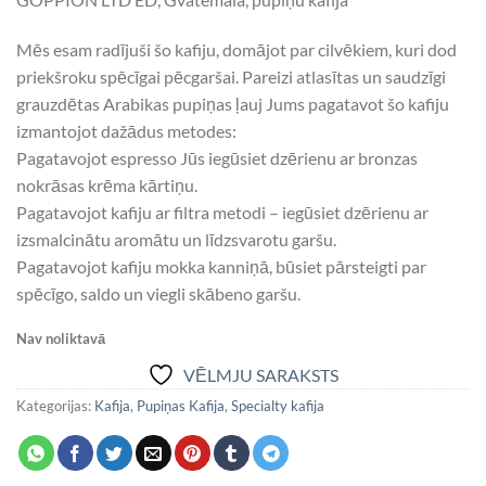
Mēs esam radījuši šo kafiju, domājot par cilvēkiem, kuri dod
priekšroku spēcīgai pēcgaršai. Pareizi atlasītas un saudzīgi
grauzdētas Arabikas pupiņas ļauj Jums pagatavot šo kafiju
izmantojot dažādus metodes:
Pagatavojot espresso Jūs iegūsiet dzērienu ar bronzas
nokrāsas krēma kārtiņu.
Pagatavojot kafiju ar filtra metodi – iegūsiet dzērienu ar
izsmalcinātu aromātu un līdzsvarotu garšu.
Pagatavojot kafiju mokka kanniņā, būsiet pārsteigti par
spēcīgo, saldo un viegli skābeno garšu.
Nav noliktavā
VĒLMJU SARAKSTS
Kategorijas:
Kafija
,
Pupiņas Kafija
,
Specialty kafija