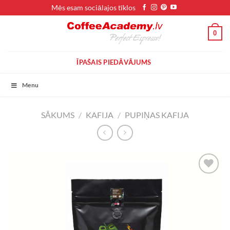
Skip
Mēs esam sociālajos tīklos
to
content
0
ĪPAŠAIS PIEDĀVĀJUMS
Menu
SĀKUMS
/
KAFIJA
/
PUPIŅAS KAFIJA
VĒLMJU
SARAKSTS