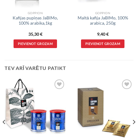
GOPPION
GOPPION
Kafijas pupiņas JaBlMo,
Maltā kafija JaBlMo, 100%
100% arabika,1kg
arabica, 250g
35,30
€
9,40
€
PIEVIENOT GROZAM
PIEVIENOT GROZAM
TEV ARĪ VARĒTU PATIKT
VĒLMJU
VĒLMJU
SARAKSTS
SARAKSTS