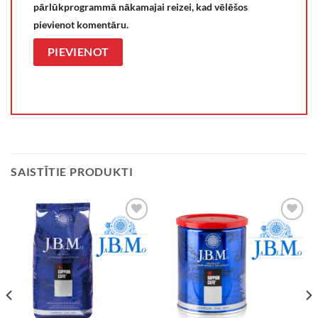
pārlūkprogrammā nākamajai reizei, kad vēlēšos
pievienot komentāru.
SAISTĪTIE PRODUKTI
VĒLMJU
VĒLMJU
SARAKSTS
SARAKSTS