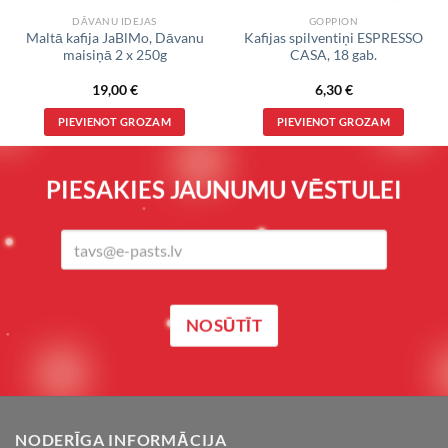
DĀVANU IDEJAS
GOPPION
Maltā kafija JaBlMo, Dāvanu
Kafijas spilventiņi ESPRESSO
maisiņā 2 x 250g
CASA, 18 gab.
19,00
€
6,30
€
PIEVIENOT GROZAM
PIEVIENOT GROZAM
PIESAKIES JAUNUMU VĒSTULEI
NODERĪGA INFORMĀCIJA