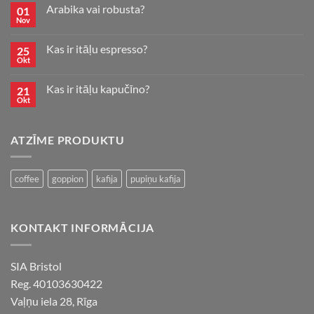
–
Arabika vai robusta?
01
ka
Nov
to
jāgatavo?
Kas ir itāļu espresso?
25
Okt
Kas ir itāļu kapučīno?
21
Okt
ATZĪME PRODUKTU
coffee
goppion
kafija
pupiņu kafija
KONTAKT INFORMĀCIJA
SIA Bristol
Reg. 40103630422
Vaļņu iela 28, Rīga