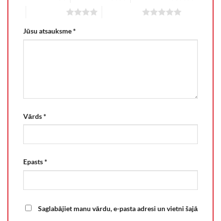
4 of 5 stars
5 of 5 stars
Jūsu atsauksme
*
Vārds
*
Epasts
*
Saglabājiet manu vārdu, e-pasta adresi un vietni šajā