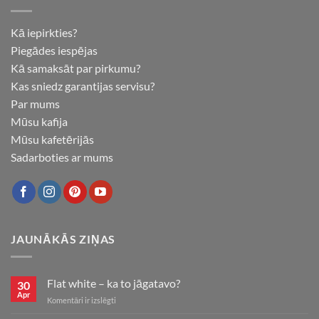
Kā iepirkties?
Piegādes iespējas
Kā samaksāt par pirkumu?
Kas sniedz garantijas servisu?
Par mums
Mūsu kafija
Mūsu kafetērijās
Sadarboties ar mums
JAUNĀKĀS ZIŅAS
Flat white – ka to jāgatavo?
30
Apr
Flat
Komentāri ir izslēgti
white